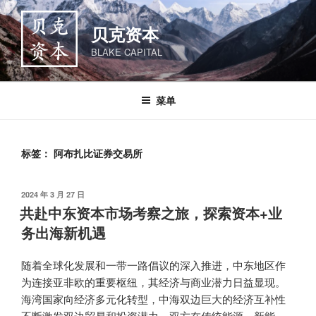
跳
至
贝克资本
内
BLAKE CAPITAL
容
菜单
标签：
阿布扎比证券交易所
发
2024 年 3 月 27 日
布
共赴中东资本市场考察之旅，探索资本+业
于
务出海新机遇
随着全球化发展和一带一路倡议的深入推进，中东地区作
为连接亚非欧的重要枢纽，其经济与商业潜力日益显现。
海湾国家向经济多元化转型，中海双边巨大的经济互补性
不断激发双边贸易和投资潜力。双方在传统能源、新能