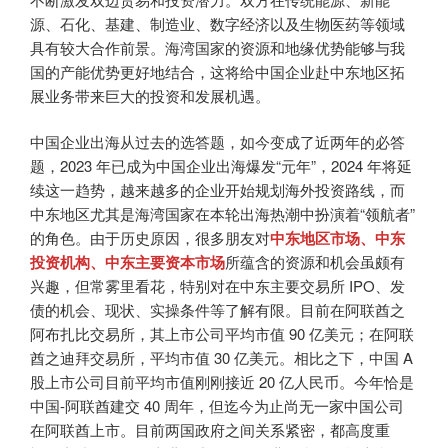
源、石化、基建、制造业、数字经济以及生物医药等领域
具有较大合作前景。海湾国家的资源和地缘优势能够与我
国的产能优势更好地结合，这将给中国企业赴中东地区拓
展业务带来巨大的投资和发展机遇。
中国企业出海从过去的选答题，如今变成了近两年的必答
题，2023 年已成为中国企业出海爆发“元年”，2024 年将延
续这一趋势，越来越多的企业开始规划海外投资路线，而
中东地区尤其是海湾国家在本轮出海热潮中扮演着“领航者”
的角色。由于历史原因，很多朋友对
中东地区市场、中东
投资机构、中东主要资本市场
所蕴含的资源和机会虽颇有
兴趣，但常雾里看花，特别对在中东主要交易所 IPO、发
债的机会、现状、实操条件等了解有限。目前在阿联酋之
阿布扎比交易所，其上市公司平均市值 90 亿美元；在阿联
酋之迪拜交易所，平均市值 30 亿美元。相比之下，中国 A
股上市公司目前平均市值刚刚接近 20 亿人民币。今年恰是
中国-阿联酋建交 40 周年，但迄今为止尚无一家中国公司
在阿联酋上市。目前两国政府之间关系紧密，都高度重