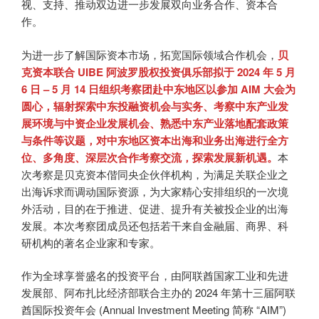
视、支持、推动双边进一步发展双向业务合作、资本合
作。
为进一步了解国际资本市场，拓宽国际领域合作机会，
贝
克资本联合 UIBE 阿波罗股权投资俱乐部拟于 2024 年 5 月
6 日 – 5 月 14 日组织考察团赴中东地区以参加 AIM 大会为
圆心，辐射探索中东投融资机会与实务、考察中东产业发
展环境与中资企业发展机会、熟悉中东产业落地配套政策
与条件等议题，对中东地区资本出海和业务出海进行全方
位、多角度、深层次合作考察交流，探索发展新机遇。
本
次考察是贝克资本偕同央企伙伴机构，为满足关联企业之
出海诉求而调动国际资源，为大家精心安排组织的一次境
外活动，目的在于推进、促进、提升有关被投企业的出海
发展。本次考察团成员还包括若干来自金融届、商界、科
研机构的著名企业家和专家。
作为全球享誉盛名的投资平台，由阿联酋国家工业和先进
发展部、阿布扎比经济部联合主办的 2024 年第十三届阿联
酋国际投资年会 (Annual Investment Meeting 简称 “AIM”)