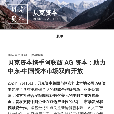
跳
至
贝克资本
内
BLAKE CAPITAL
容
菜单
发
2024 年 7 月 26 日
由
ADMIN
布
贝克资本携手阿联酋 AG 资本：助力
于
中东-中国资本市场双向开放
2024年7月15日，
贝克资本集团与阿布扎比本地公司 AG 资
本
签署了具有里程碑意义的
战略合作备忘录
。根据备忘
录，
双方将联合发起规模达数亿美元的中阿产业发展基
金，旨在支持中阿企业在双边产业园的入驻、市场发展和
投融资合作。
该基金将重点关注新能源新材料、AI人工智
能自动化、医疗健康医美、金融科技和网络安全等前沿领