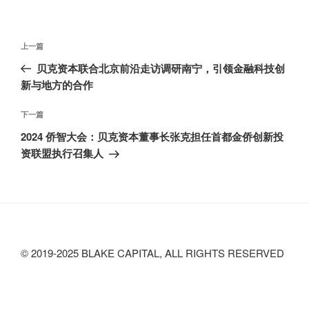
文
上
上一篇
章
一
贝克资本联合北京前沿走访调研南宁，引领金融科技创
导
篇
新与地方的合作
航
文
章
下
下一篇
一
2024 侨智大会：贝克资本董事长张克担任首都金侨创新投
篇
资联盟执行召集人
文
章
© 2019-2025 BLAKE CAPITAL, ALL RIGHTS RESERVED