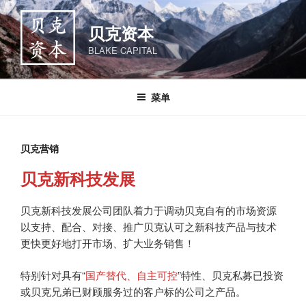
跳
至
贝克资本
内
BLAKE CAPITAL
容
菜单
贝克营销
贝克新科技发展
贝克新科技发展公司团队着力于调动贝克自有的市场资源
以支持、配合、对接、推广贝克认可之新科技产品与技术
更快更好地打开市场、扩大业务销售！
特别针对具有“
国产替代、自主可控
”特性、贝克私募已投资
或贝克兄弟已财顾服务过的客户标的公司之产品。