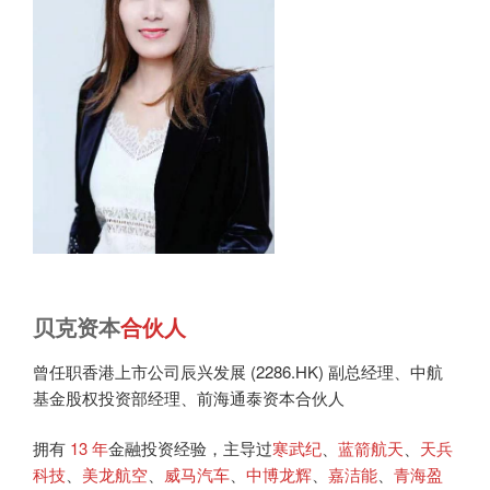
贝克资本
合伙人
曾任职香港上市公司辰兴发展 (2286.HK) 副总经理、中航
基金股权投资部经理、前海通泰资本合伙人
拥有
13 年
金融投资经验，主导过
寒武纪
、
蓝箭航天
、
天兵
科技
、
美龙航空
、
威马汽车
、
中博龙辉
、
嘉洁能
、
青海盈