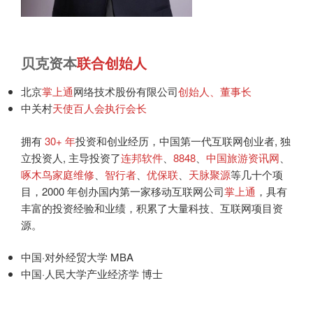
贝克资本
联合创始人
北京
掌上通
网络技术股份有限公司
创始人
、
董事长
中关村
天使百人会执行会长
拥有
30+ 年
投资和创业经历，中国第一代互联网创业者, 独
立投资人, 主导投资了
连邦软件
、
8848
、
中国旅游资讯网
、
啄木鸟家庭维修
、
智行者
、
优保联
、
天脉聚源
等几十个项
目，2000 年创办国内第一家移动互联网公司
掌上通
，具有
丰富的投资经验和业绩，积累了大量科技、互联网项目资
源。
中国·对外经贸大学 MBA
中国·人民大学产业经济学 博士