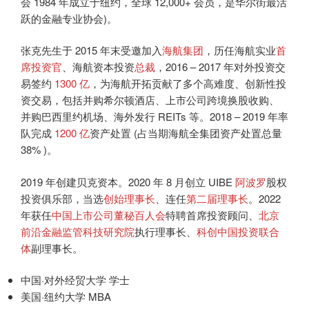
会 1984 年成立于纽约，全球 12,000+ 会员，是华尔街最活
跃的金融专业协会)。
张克先生于 2015 年末受邀加入
海航集团
，历任海航实业
首
席投资官
、海航资本投资
总裁
，2016 – 2017 年对外投资交
易签约
1300 亿
，为海航开拓贡献了多个高难度、创新性投
资交易，包括并购希尔顿酒店、上市公司跨境换股收购、
并购巴西里约机场、海外发行 REITs 等。2018 – 2019 年率
队完成
1200 亿
资产处置 (占当期海航全集团资产处置总量
38% )。
2019 年创建贝克资本。2020 年 8 月创立 UIBE
阿波罗
股权
投资俱乐部，当选
创始理事长
、连任
第二届理事长
。2022
年获任
中国上市公司董秘百人会
特聘首席投资顾问、
北京
前沿金融监管科技研究院
执行理事长、
科创中国投资联合
体
副理事长。
中国·对外经贸大学 学士
美国·纽约大学 MBA