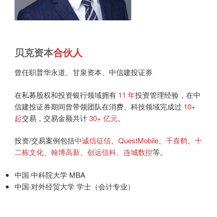
贝克资本
合伙人
曾任职普华永道、甘泉资本、中信建投证券
在私募股权和投资银行领域拥有
11 年
投资管理经验，在中
信建投证券期间曾带领团队在消费、科技领域完成过
10+
起
交易，交易金额共计
30+ 亿元
。
投资/交易案例包括
中诚信征信
、
QuestMobile
、
千喜鹤
、
十
二栋文化
、
翰博高新
、
创远信科
、
连城数控
等。
中国·中科院大学 MBA
中国·对外经贸大学 学士（会计专业）