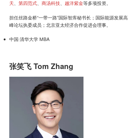
天
、
第四范式
、
商汤科技
、
越洋紫金
等多项投资。
担任丝路金桥“一带一路”国际智库秘书长；国际能源发展高
峰论坛执委成员；北京亚太经济合作促进会理事。
中国·清华大学 MBA
张笑飞 Tom Zhang