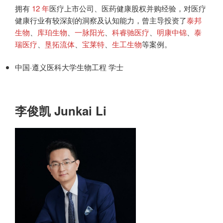
拥有
12 年
医疗上市公司、医药健康股权并购经验，对医疗
健康行业有较深刻的洞察及认知能力，曾主导投资了
泰邦
生物
、
库珀生物
、
一脉阳光
、
科睿驰医疗
、
明康中锦
、
泰
瑞医疗
、
垦拓流体
、
宝莱特
、
生工生物
等案例。
中国·遵义医科大学生物工程 学士
李俊凯 Junkai Li