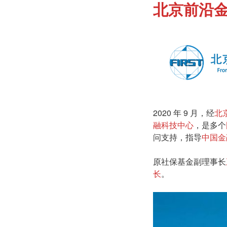
北京前沿
2020 年 9 月，经
北
融科技中心
，是多个
问支持，指导
中国金
原社保基金副理事长
长
。