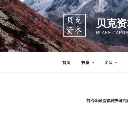
跳
至
内
贝克资
容
BLAKE CAPIT
首页
投资
团队
前沿金融监管科技研究